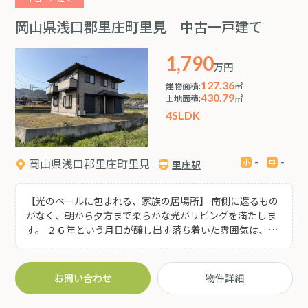
はじめ、スーパー・飲食店・医療施設・書店など、毎日の
暮らしを支える施設が充実した便利な住環境です♪
岡山県浅口郡里庄町里見 中古一戸建て
1,790
万円
127.36
建物面積:
㎡
430.79
土地面積:
㎡
4SLDK
-
-
岡山県浅口郡里庄町里見
里庄駅
【光のベールに包まれる、家族の居場所】 南側に遮るもの
がなく、朝から夕方まで柔らかな光がリビングを満たしま
す。 ２６年という月日が醸し出す落ち着いた雰囲気は、お
気に入りの北欧家具や観葉植物とも相性の良い空間です。
窓を開ければ里庄の心地よい風が吹き抜け、時計の音さえ
も贅沢に感じられる穏やかな時間が流れます。 １３０坪も
お問い合わせ
物件詳細
の広い敷地は、お隣を気にせず趣味に没頭できる「プライ
ベート・オアシス」。 コンビニが近く、急なお買い物にも