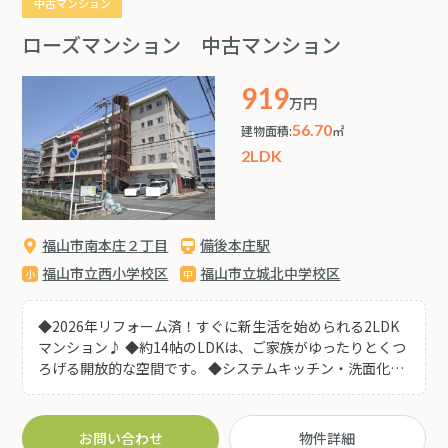
中古マンション
ローズマンション 中古マンション
919
万円
56.70
建物面積:
㎡
2LDK
福山市南本庄２丁目
備後本庄駅
福山市立西小学校区
福山市立城北中学校区
◆2026年リフォーム済！すぐに新生活を始められる2LDK
マンション♪ ◆約14帖のLDKは、ご家族がゆったりとくつ
ろげる開放的な空間です。 ◆システムキッチン・洗面化粧
台・トイレ・給湯器を新品交換済みで、水まわりも気持ち
よくお使いいただけます。 ◆全室クロス張替え・建具交
換・フローリング上張り済みで、室内は明るく清潔感のあ
お問い合わせ
物件詳細