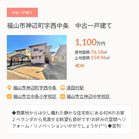
らの視線が入りにくくプライバシー性の高い立地となって
おります ◆徒歩約1分の場所に月極駐車場があり2台目駐車
中古一戸建て
場としてご利用いただけます♪
福山市神辺町字西中条 中古一戸建て
1,100
万円
76.18
建物面積:
㎡
154.96
土地面積:
㎡
4DK
福山市神辺町字西中条
湯田村駅
福山市立中条小学校区
福山市立神辺中学校区
◆商業地からは少し離れた静かな住宅街にある4DKのお家
♪ベランダから見渡せる眺望も良好です!お好みの空間へリ
フォーム・リノベーションいかがでしょうか(^^) ◆並列3
台駐車可能な広々ゆったり駐車場スペース! ◆県道181号線
にすぐ出れますので井原・駅家方面へも行き来がしやすく