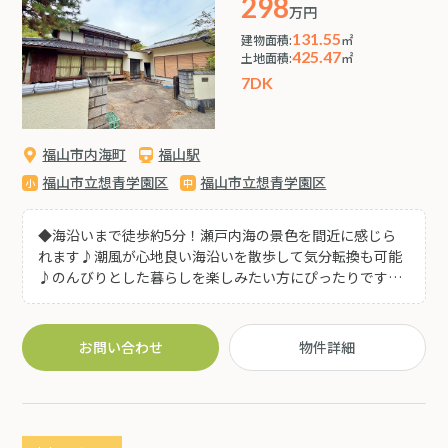
298
万円
131.55
建物面積:
㎡
425.47
土地面積:
㎡
7DK
福山市内海町
福山駅
福山市立想青学園区
福山市立想青学園区
◆海沿いまで徒歩約5分！瀬戸内海の景色を間近に感じら
れます♪潮風が心地良い海沿いを散歩して気分転換も可能
♪のんびりとした暮らしを楽しみたい方にぴったりです
(^^) ◆陽当たり良好！趣のある和室は、間仕切りの襖を開
閉することで開放的な空間にも、個室としても利用可能♪
◆リフォームが必要ですが、風情を残しつつお好みの室内
お問い合わせ
物件詳細
空間にリフォーム・リノベーションも楽しめます。 ◆広い
敷地は整備次第で駐車スペースや家庭菜園としても活用可
能です(^^)