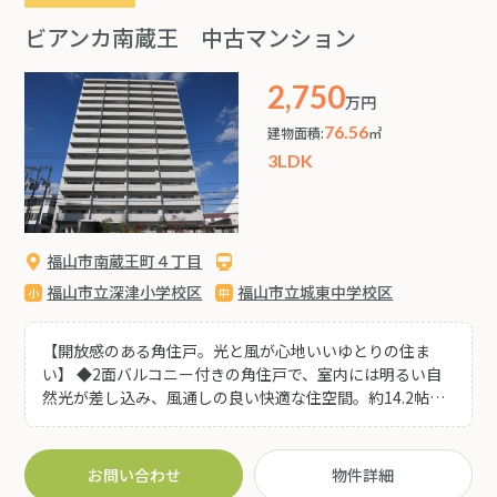
ビアンカ南蔵王 中古マンション
2,750
万円
76.56
建物面積:
㎡
3LDK
福山市南蔵王町４丁目
福山市立深津小学校区
福山市立城東中学校区
【開放感のある角住戸。光と風が心地いいゆとりの住ま
い】 ◆2面バルコニー付きの角住戸で、室内には明るい自
然光が差し込み、風通しの良い快適な住空間。約14.2帖の
リビングダイニングを中心に、家族が自然と集まる心地よ
い間取りです♪ ◆キッチンは約3.4帖のゆとりあるスペー
スを確保し、料理や家事もしやすい設計。各居室には収納
お問い合わせ
物件詳細
も備わっており、住空間をすっきり保てます(^^♪ ◆和室