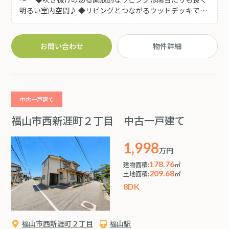
明るい室内空間♪ ◆リビングとつながるウッドデッキで
内と外をゆるやかにつなぎ毎日の暮らしにゆとりと楽しさ
をプラスできます♪光と広がりを感じながら ゆったりと
暮らせるお住まいです(^^) ◆家族みんなが個室を持てる
お問い合わせ
物件詳細
4LDKの間取りはテレワークや趣味の部屋としても最適♪
◆2階のオープンスペースはゆとりのある広さ♪移動スペ
ースにとどまらず 室内干しやワークスペースなど多目的
に活用できます! ◆使い勝手の良いインナーバルコニーは天
候に左右されにくく毎日のお洗濯も快適にこなせます♪
中古一戸建て
◆2階には手洗い洗面もございますので朝の身支度や夜間
の利用にも便利です! ◆玄関には実用的な収納棚付きの土帰
福山市西新涯町２丁目 中古一戸建て
宅後の動線もスムーズで玄関まわりをきれいに保てます! ◆
コスモス徒歩9分！急なお買い物もサッと行ける距離感♪
1,998
フレスタまで徒歩13分と、日々のお買い物に困りません
万円
(*^^*)
178.76
建物面積:
㎡
209.68
土地面積:
㎡
8DK
福山市西新涯町２丁目
福山駅