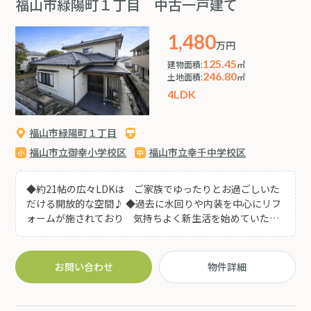
境をご体感ください(^^)
福山市緑陽町１丁目 中古一戸建て
1,480
万円
125.45
建物面積:
㎡
246.80
土地面積:
㎡
4LDK
福山市緑陽町１丁目
福山市立御幸小学校区
福山市立幸千中学校区
◆約21帖の広々LDKは ご家族でゆったりとお過ごしいた
だける開放的な空間♪ ◆過去に水回りや内装を中心にリフ
ォームが施されており 気持ちよく新生活を始めていただ
けます♪ ◆1階に水回りを集約した家事動線の良い間取り
で日々の暮らしもスムーズです♪ ◆奥行きのあるリビン
グ・ダイニングは家具のレイアウトもしやすく使い勝手の
お問い合わせ
物件詳細
良い間取りです♪ 独立した和室には広縁もあり、ゆとりを
感じられる空間となっております♪ ◆閑静な住宅街に位置
し落ち着いた住環境♪前面道路との高低差があるため外か