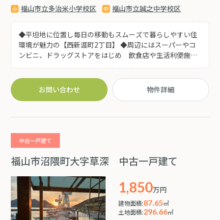
福山市立多治米小学校区
福山市立誠之中学校区
◆平坦地に位置し毎日の移動もスムーズで暮らしやすい住
環境が魅力の【西新涯町2丁目】 ◆周辺にはスーパーやコ
ンビニ、ドラッグストアをはじめ 飲食店や生活利便施設
が点在しており日々のお買い物や外食にも便利な立地♪ ◆
趣ある中庭があり 和室を中心とした落ち着いた室内は障
子越しの柔らかな光が差し込み 和の魅力を感じられる空
お問い合わせ
物件詳細
間となっています。 ◆広々とした玄関ホールや続き間の和
室、収納力豊富な押入れなど、ゆとりある間取りも魅力♪
キッチンが2か所設置されているため、二世帯での利用や
来客時の使い分け、趣味のスペースとしても活用できます!
◆シャッター付きの車庫や物置スペースも備わっており、
中古一戸建て
収納や作業スペースとしても便利です(^^) ◆買い物施設や
飲食店が身近に揃う便利な立地。二世帯住宅としても検討
福山市沼隈町大字草深 中古一戸建て
可能なゆとりの住まいです。
1,850
万円
87.65
建物面積:
㎡
296.66
土地面積:
㎡