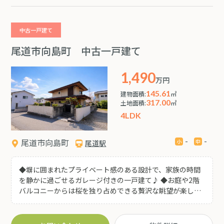
困らない利便性がありながら、 一歩敷地に入ればそこは別
世界です。 家庭菜園で採れたての野菜を味わう、そんな憧
れの暮らしがここなら叶います。
中古一戸建て
尾道市向島町 中古一戸建て
1,490
万円
145.61
建物面積:
㎡
317.00
土地面積:
㎡
4LDK
-
-
尾道市向島町
尾道駅
◆塀に囲まれたプライベート感のある設計で、家族の時間
を静かに過ごせるガレージ付きの一戸建て♪ ◆お庭や2階
バルコニーからは桜を独り占めできる贅沢な眺望が楽しめ
ます♪ ◆キッチンや各居室に大きな窓を配置。陽当たり・
通風共に良好で家全体が明るい光に包まれます ◆愛らしい
水色の洗面ボウル、壁タイルなど、当時のこだわりが光る