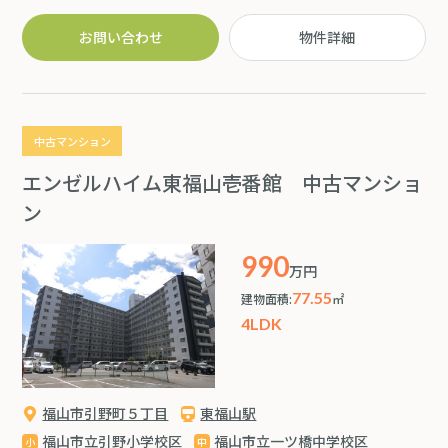
れたくない物もしっかり保管できます♪ ◆近隣の建物と距
離もございますのでプライバシーを大切にしたい方にも安
お問い合わせ
物件詳細
心(^^)自然に囲まれた静かな環境でゆったりとお過ごしい
ただけます!
中古マンション
エンゼルハイム東福山壱番館 中古マンショ
ン
990
万円
77.55
建物面積:
㎡
4LDK
福山市引野町５丁目
東福山駅
福山市立引野小学校区
福山市立一ツ橋中学校区