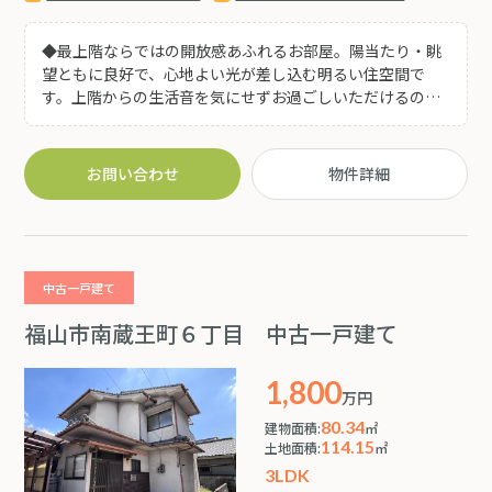
◆最上階ならではの開放感あふれるお部屋。陽当たり・眺
望ともに良好で、心地よい光が差し込む明るい住空間で
す。上階からの生活音を気にせずお過ごしいただけるのも
嬉しいポイントです。 ◆マンションでは希少な「4LDK」
タイプ。お部屋数が充実しており、子ども部屋や寝室はも
ちろん、書斎や在宅ワークスペースとしても活用可能で
お問い合わせ
物件詳細
す。ご家族それぞれのプライベート空間を大切にしなが
ら、ゆとりある暮らしを実現できます。 ◆広々としたリビ
ングに続く和室は、お子様の遊び場や家事スペースとして
も便利。来客時には客間としても活躍し、暮らしの幅が広
がります。 ◆周辺には生活利便施設が充実。医療機関やコ
中古一戸建て
ンビニのほか、ニトリ、ヤマダ電機なども近隣にあり、
日々のお買い物にも便利な環境です。 ◆交通アクセスも良
福山市南蔵王町６丁目 中古一戸建て
好。東福山駅まで徒歩9分の好立地で、通勤・通学にも安心
です。 ◆内装等 お好みに合わせてアレンジをご検討いた
1,800
だける住まいです♪理想の住まいづくりについてお気軽に
万円
お声がけください(^^)
80.34
建物面積:
㎡
114.15
土地面積:
㎡
3LDK