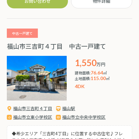
お問い合わせ
物件詳細
デザイン ◆愛車を守るシャッター付きガレージに加え、大
容量の造作棚を備えた納戸もあり、趣味や仕事の拠点とし
ても最適です。 ◆縁側から情緒ある庭園を望む和室は、客
間としてはもちろん、日常の安らぎの場として四季を感じ
られます。 ◆現在はシャッター付きガレージに加え、お庭
中古一戸建て
の一部を整備することで駐車スペースをさらに増設できる
ゆとりがあります ◆ライフスタイルに合わせたリノベーシ
福山市三吉町４丁目 中古一戸建て
ョンプランのご提案も承ります(^^)
1,550
万円
76.64
建物面積:
㎡
115.00
土地面積:
㎡
4DK
福山市三吉町４丁目
福山駅
福山市立東小学校区
福山市立中央中学校区
◆希少エリア「三吉町4丁目」に位置する中古住宅♪フレ