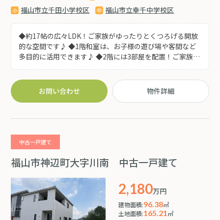
福山市立千田小学校区
福山市立幸千中学校区
◆約17帖の広々LDK！ご家族がゆったりとくつろげる開放
的な空間です♪ ◆1階和室は、お子様の遊び場や客間など
多目的に活用できます♪ ◆2階には3部屋を配置！ご家族そ
れぞれのプライベート空間を確保しやすい間取りです♪ ◆
ルーフバルコニーに加え、スカイバルコニー付き！お洗濯
はもちろん、ガーデニングやご家族のくつろぎスペースと
お問い合わせ
物件詳細
してもお楽しみいただけます♪ ◆全居室に収納を備え、住
まいをすっきりと保てます♪ ◆ファミリーにうれしい、開
放感と収納力を兼ね備えた4LDKです♪ ◆オンリーワン千
田店まで徒歩約5分！県道313号線へのアクセスも良く、毎
日の暮らしに便利な住環境です♪
中古一戸建て
福山市神辺町大字川南 中古一戸建て
2,180
万円
96.38
建物面積:
㎡
165.21
土地面積:
㎡