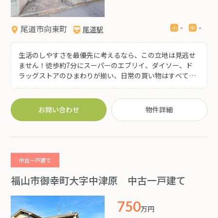
-
-
尾道市向東町
尾道駅
生活のしやすさを最優先に考えるなら、この立地は見逃せ
ません！徒歩約7分にスーパーのエブリイ、ダイソー、ド
ラッグストアのひまわりが揃い、日常の買い物はすべて完
結します(*^^*) 車を持たない方でも、これだけの施設が揃
っていれば安心です♪ 尾道渡船も徒歩13分なので利用して
尾道市街地へもアクセスしやすく、落ち着いたスローライ
お問い合わせ
物件詳細
フを叶えたい方におすすめの一軒です(*^^*)
中古一戸建て
福山市御幸町大字中津原 中古一戸建て
750
万円