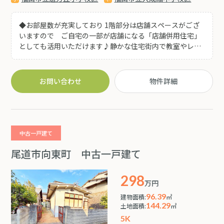
◆お部屋数が充実しており 1階部分は店舗スペースがござ
いますので ご自宅の一部が店舗になる「店舗併用住宅」
としても活用いただけます♪静かな住宅街内で教室やレン
タルスペース等 開業を検討されている方にもオススメで
す(^^) ◆国道2号線近く♪「ラ・ムー松永店」まで徒歩10
分圏内!! 交通アクセスが良く生活利便性も充実した立地で
お問い合わせ
物件詳細
す♪
中古一戸建て
尾道市向東町 中古一戸建て
298
万円
96.39
建物面積:
㎡
144.29
土地面積:
㎡
5K