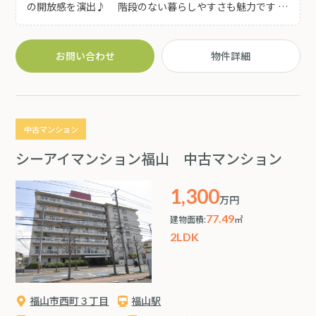
の開放感を演出♪ 階段のない暮らしやすさも魅力です ◆
広々としたお庭は四季折々の風景を楽しみながら穏やかな
時間を過ごせます♪ ◆本格的な和室や欄間、縁側など、和
の趣を大切にした落ち着きのある住空間♪ ◆広い敷地を活
お問い合わせ
物件詳細
かして家庭菜園やガーデニング、趣味のスペースなど多彩
な楽しみ方が可能です♪ ◆小学校が目の前にありながら周
辺は静かで ゆったりとした暮らしを実現できます(^^)
中古マンション
シーアイマンション福山 中古マンション
1,300
万円
77.49
建物面積:
㎡
2LDK
福山市西町３丁目
福山駅