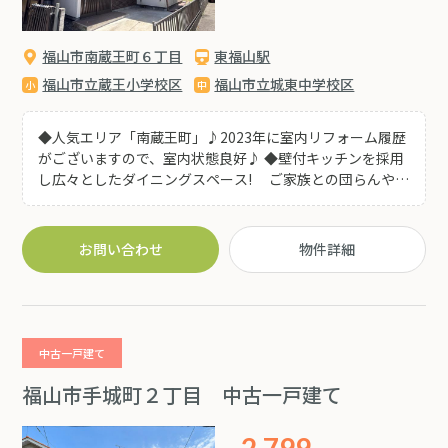
福山市南蔵王町６丁目
東福山駅
福山市立蔵王小学校区
福山市立城東中学校区
◆人気エリア「南蔵王町」♪2023年に室内リフォーム履歴
がございますので、室内状態良好♪ ◆壁付キッチンを採用
し広々としたダイニングスペース! ご家族との団らんや来
客時にもゆとりを感じられる住空間です♪ ◆徒歩圏内にス
ーパー・コンビニ・病院等あり 生活便利施設充実の好立
地♪福山東インター・国道182号線へのアクセスも良好で
お問い合わせ
物件詳細
す！
中古一戸建て
福山市手城町２丁目 中古一戸建て