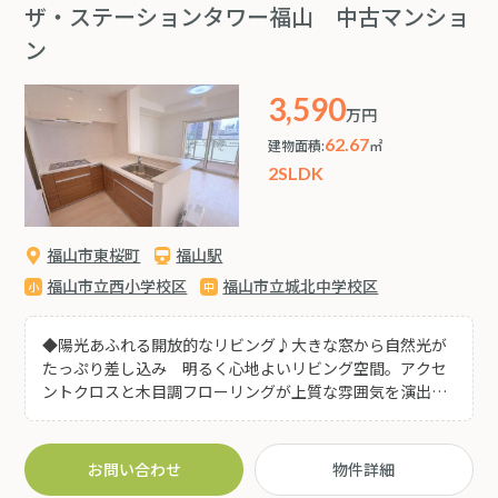
ザ・ステーションタワー福山 中古マンショ
ン
3,590
万円
62.67
建物面積:
㎡
2SLDK
福山市東桜町
福山駅
福山市立西小学校区
福山市立城北中学校区
◆陽光あふれる開放的なリビング♪大きな窓から自然光が
たっぷり差し込み 明るく心地よいリビング空間。アクセ
ントクロスと木目調フローリングが上質な雰囲気を演出し
家具配置もしやすいゆとりある広さです♪ ◆白を基調とし
た清潔感あるダイニングキッチン♪対面式キッチンですの
で調理中もリビング・ダイニングを見渡せる開放的な空間
お問い合わせ
物件詳細
となっております♪生活動線の良さが魅力(^^) ◆視界が開