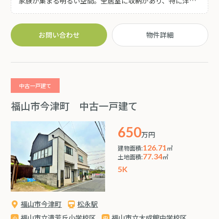
家族が集まる明るい空間。全居室に収納があり、特に洋室
6.5帖にはウォークインクローゼットを完備しているため、
お部屋をスッキリ保てます。 ◆ゆめタウン福山まで徒歩約
13分、ファミリーマートまで徒歩約4分と買い物も便利な
お問い合わせ
物件詳細
立地です(^^♪
中古一戸建て
福山市今津町 中古一戸建て
650
万円
126.71
建物面積:
㎡
77.34
土地面積:
㎡
5K
福山市今津町
松永駅
福山市立遺芳丘小学校区
福山市立大成館中学校区