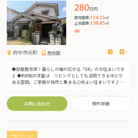
280
万円
114.15
建物面積:
㎡
138.85
土地面積:
㎡
6K
-
-
府中市元町
府中駅
◆部屋数充実！暮らしの幅が広がる「6K」のお住まいです
♪ ◆約8帖の洋室は リビングとしても活用できるゆとり
ある空間。ご家族が自然と集まる心地よい住まいです♪
◆1階・2階に和室を備え、客間やお子様の遊び場、くつろ
ぎスペースなど多目的に活用できます♪ ◆バルコニー付き
で お洗濯やお布団干しにも便利です♪ ◆静かで落ち着い
お問い合わせ
物件詳細
た住環境！ゆったりとした暮らしを叶える府中市元町の邸
宅です(^^)
中古マンション