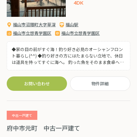
4DK
福山市沼隈町大字草深
福山駅
福山市立想青学園区
福山市立想青学園区
◆家の目の前がすぐ海！釣り好き必見のオーシャンフロン
ト暮らし(^^) ◆釣り好きの方にはたまらない立地で、休日
は道具を持ってすぐに海へ。 釣った魚をそのまま食卓へ並
べる楽しみも待っています。 自然豊かな沼隈エリアで、家
族と一緒に海を感じながら のんびり暮らせる一軒家。 釣り
だけでなく、夕暮れの散歩や子どもたちとの海辺遊びも日
お問い合わせ
物件詳細
常に。 堤防もあり、高波対策も出来ています! ◆ハローズ
まで、1.2キロとお買い物に便利な立地も魅力的♪ “暮らし
ながら遊べる家” をお探しの方にぴったりです! ◆嬉しいリ
フォーム施工済住宅♪(キッチン、トイレ、洗面所、給湯
器)全室クロス張替え 等) ◆ゆとりのある敷地 で5～6台の
中古一戸建て
駐車が可能！お庭でBBQやお子様の遊び場としても活用で
きる多用途なスペースです!
府中市元町 中古一戸建て