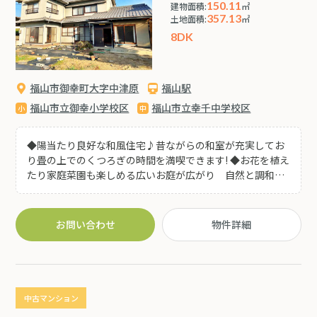
150.11
建物面積:
㎡
357.13
土地面積:
㎡
8DK
福山市御幸町大字中津原
福山駅
福山市立御幸小学校区
福山市立幸千中学校区
◆陽当たり良好な和風住宅♪昔ながらの和室が充実してお
り畳の上でのくつろぎの時間を満喫できます! ◆お花を植え
たり家庭菜園も楽しめる広いお庭が広がり 自然と調和し
た暮らしが送れます♪ ◆キッチンから繋がる土間や縁側、
インナーガレージ等 さまざまな用途に繋がる空間が充実
しています♪ ◆土手沿いにすぐ出れますので お車でのア
お問い合わせ
物件詳細
クセス良好な立地♪眺望も良好です!
中古マンション