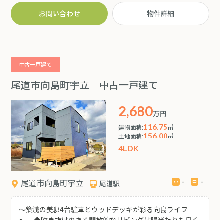
お車でのアクセスも良好な立地です♪
お問い合わせ
物件詳細
中古一戸建て
尾道市向島町宇立 中古一戸建て
2,680
万円
116.75
建物面積:
㎡
156.00
土地面積:
㎡
4LDK
-
-
尾道市向島町宇立
尾道駅
～築浅の美邸4台駐車とウッドデッキが彩る向島ライフ
～ ◆吹き抜けのある開放的なリビングは陽当たりも良く