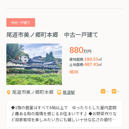
けた開放的な眺望♪駅近でありながら街の景色と空の広が
りを感じられる、気持ちの良いロケーションです♪ ◆ペッ
ト用足洗い場（シャワー付き）があり お散歩後の汚れ落
としにも便利です♪ ◆上質感あふれる共用ラウンジ♪落ち
中古一戸建て
着いた照明と木目調の内装がホテルのような寛ぎ空間を演
出。来客対応や待ち時間も快適にお過ごしいただけます♪
尾道市美ノ郷町本郷 中古一戸建て
◆福山駅徒歩約3分の好立地で商業施設や飲食店が徒歩圏
内に揃う便利な住環境♪2021年築の築浅マンションならで
880
はの安心のセキュリティと充実した住宅設備で快適な駅近
万円
生活を実現します!
180.55
建物面積:
㎡
487.43
土地面積:
㎡
8DK
-
-
尾道市美ノ郷町本郷
尾道駅
◆1階の居室はすべて6帖以上で ゆったりとした室内空間
♪趣ある和の風情を感じるお住まいです♪ ◆お野菜作りな
ど自家栽培を楽しみたい方にも嬉しい十分な広さの畑付♪
◆駐車は5台可能!! 車庫付きですので お車以外にも雨に濡