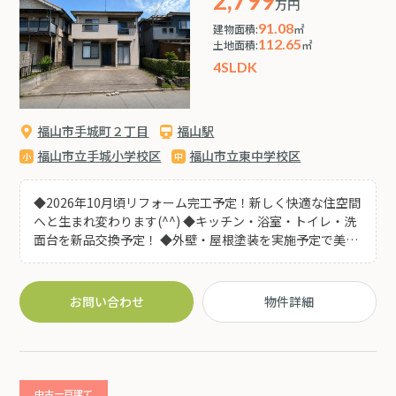
2,799
万円
91.08
建物面積:
㎡
112.65
土地面積:
㎡
4SLDK
福山市手城町２丁目
福山駅
福山市立手城小学校区
福山市立東中学校区
◆2026年10月頃リフォーム完工予定！新しく快適な住空間
へと生まれ変わります(^^) ◆キッチン・浴室・トイレ・洗
面台を新品交換予定！ ◆外壁・屋根塗装を実施予定で美し
い外観となり当面のメンテナンスも安心です♪ ◆クロス・
クッションフロア張替え・フロアタイル施工予定!明るく清
潔感のある室内へ♪ ◆建具交換・網戸張替え・室内クリー
お問い合わせ
物件詳細
ニング・白蟻点検も実施予定！安心してお住まいいただけ
ます♪ ◆約22帖の広々LDKを備えた5LDK！南向きで陽当
たり良好♪独立した和室があり客間や家族のくつろぎスペ
ースなど多目的に活用できます♪ ◆国道2号線近く！お車
でのアクセス良好♪ニトリ福山店・ユニクロ福山明神店を
中古一戸建て