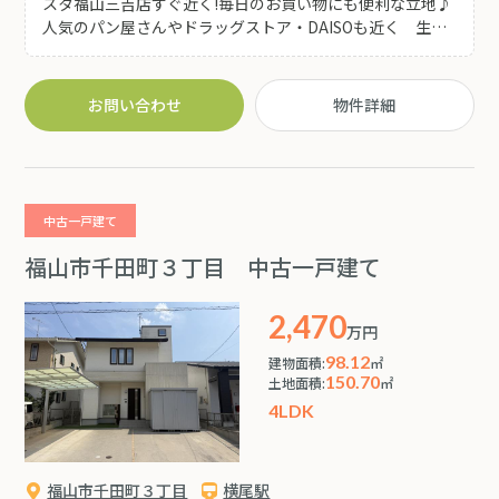
スタ福山三吉店すぐ近く!毎日のお買い物にも便利な立地♪
人気のパン屋さんやドラッグストア・DAISOも近く 生活
環境の整った住みやすいエリアです。 ◆福山市中心部への
アクセスも良く 平坦地ならではの暮らしやすさも魅力♪
◆どこか懐かしさを感じる落ち着いた住空間は ゆったり
お問い合わせ
物件詳細
とした時間を過ごしたい方にもオススメ♪窓が多く風通し
も良好で やさしい自然光が差し込む心地よい住まいです!
お好みの室内空間へリノベーションのベースとしてもいか
がでしょうか(^^)
中古一戸建て
福山市千田町３丁目 中古一戸建て
2,470
万円
98.12
建物面積:
㎡
150.70
土地面積:
㎡
4LDK
福山市千田町３丁目
横尾駅