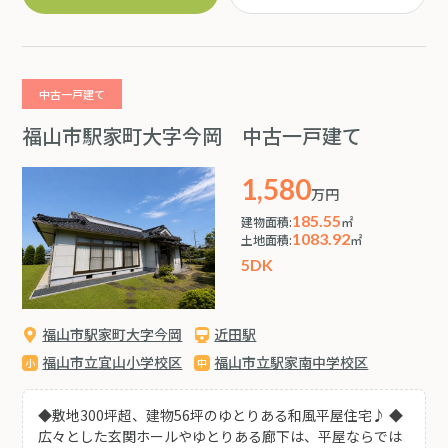
る仕上がりです。 ◆各洋室にはクローゼットを新設してお
り、収納スペースも充実しています。 ◆シューズボック
ス・LED照明・火災警報器も新設済みで、快適で安心な住
まいです。 ◆間取り変更を行い、生活動線にも配慮した使
いやすい2LDKへリニューアルされています。 ◆エブリイ
中古一戸建て
本庄店・ドラッグストア「ひまわり本庄店」まで徒歩圏
内!!福山駅にも近く生活利便性・交通アクセス良好な立地
福山市駅家町大字今岡 中古一戸建て
です♪
1,580
万円
185.55
建物面積:
㎡
1083.92
土地面積:
㎡
5DK
福山市駅家町大字今岡
近田駅
福山市立宜山小学校区
福山市立駅家南中学校区
◆敷地300坪超、建物56坪のゆとりある和風平屋住宅♪ ◆
広々とした玄関ホールやゆとりある廊下は、平屋ならでは