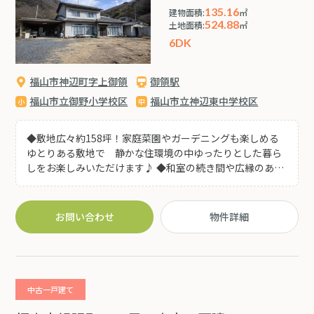
135.16
建物面積:
㎡
524.88
土地面積:
㎡
6DK
福山市神辺町字上御領
御領駅
福山市立御野小学校区
福山市立神辺東中学校区
◆敷地広々約158坪！家庭菜園やガーデニングも楽しめる
ゆとりある敷地で 静かな住環境の中ゆったりとした暮ら
しをお楽しみいただけます♪ ◆和室の続き間や広縁のある
落ち着いた和風住宅。母屋とは別に平屋の建物もあり 二
世帯住宅や趣味のお部屋、在宅ワークスペースなど多用途
にご活用可能です。 ◆ガレージも備えており 雨風を防ぎ
お問い合わせ
物件詳細
ながら荷物の保管スペースとして利用できるほか 洗濯物
干しなどにも便利にお使いいただけます♪ ◆「アクト神
辺」まで車で約7分と日々のお買い物にも便利! 井原市方面
へのアクセスもしやすい立地です♪ ◆既存の和の雰囲気を
活かしながら リノベーションのベースとしてもご検討い
中古一戸建て
ただける住まいです♪是非一度、現地にてゆとりある住環