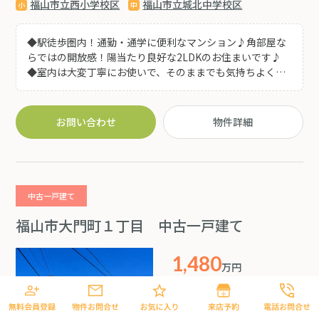
福山市立西小学校区
福山市立城北中学校区
◆駅徒歩圏内！通勤・通学に便利なマンション♪角部屋な
らではの開放感！陽当たり良好な2LDKのお住まいです♪
◆室内は大変丁寧にお使いで、そのままでも気持ちよくご
入居をご検討いただけます♪ ◆全居室に採光があり、明る
く心地よい住空間です♪ ◆ゆとりある2LDKの間取りで、
ご夫婦やお二人暮らしにもおすすめです♪
お問い合わせ
物件詳細
中古一戸建て
福山市大門町１丁目 中古一戸建て
1,480
万円
99.36
建物面積:
㎡
209.88
土地面積:
㎡
5DK