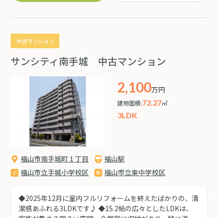
はくつろぎスペースや客間としても使いやすく、ライフス
タイルに合わせた使い方が可能です♪ ～角住戸ならではの
明るさと開放感が魅力の一邸。ゆとりある空間で、快適な
毎日をお過ごしいただけます～
中古マンション
サンシティ南手城 中古マンション
2,100
万円
72.27
建物面積:
㎡
3LDK
福山市南手城町１丁目
福山駅
福山市立手城小学校区
福山市立東中学校区
◆2025年12月に室内フルリフォームを終えたばかりの、清
潔感あふれる3LDKです♪ ◆15.2帖の広々としたLDKは、