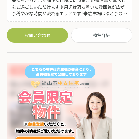
◆ゆったりとした静かな住環境に包まれ 心落ち着く暮らし
をお過ごしいただけます♪周辺は落ち着いた雰囲気が広が
り穏やかな時間が流れるエリアです! ◆駐車場はゆとりの4
台分! ご家族でお車を複数台所有されている方やご友人・ご
親族が集まる際にも安心してお迎えいただけます♪ ◆窓か
らは開放感あふれる眺望が広がり 四季折々に表情を変える
お問い合わせ
物件詳細
景色をお楽しみいただけます♪晴れた日には心地よい光と
風に包まれ日常の中で小さな贅沢を感じられる お住まい
です(^^)