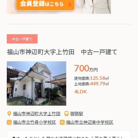
中古一戸建て
福山市神辺町大字上竹田 中古一戸建て
700
万円
125.58
建物面積:
㎡
449.79
土地面積:
㎡
4LDK
福山市神辺町大字上竹田
御領駅
福山市立竹尋小学校区
福山市立神辺東中学校区