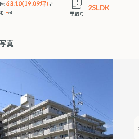
63.10(19.09坪)
物:
㎡
2SLDK
-
地:
㎡
間取り
写真