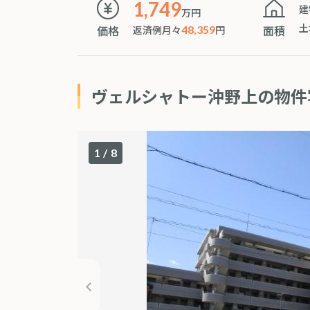
1,749
建
万円
土
価格
面積
返済例月々
48,359
円
ヴェルシャトー沖野上の物件
1
/
8