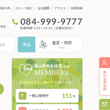
客様の声
スタッフ紹介
会社概要
アクセス
採用情報
084-999-9777
業協会
営業時間 9:00～18:00（水曜日定休）
査定・売却
ョン
売る
無料会員登録
会員限定＆未公開物件
が見られる！
せ
151
一般公開物件
件