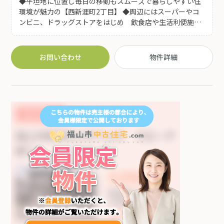
◆平坦地に位置し毎日の移動もスムーズで暮らしやすい住
環境が魅力の【西新涯町2丁目】 ◆周辺にはスーパーやコ
ンビニ、ドラッグストアをはじめ 飲食店や生活利便施設
が点在しており日々のお買い物や外食にも便利な立地♪ ◆
趣ある中庭があり 和室を中心とした落ち着いた室内は障
子越しの柔らかな光が差し込み 和の魅力を感じられる空
お問い合わせ
物件詳細
間となっています。 ◆広々とした玄関ホールや続き間の和
室、収納力豊富な押入れなど、ゆとりある間取りも魅力♪
キッチンが2か所設置されているため、二世帯での利用や
来客時の使い分け、趣味のスペースとしても活用できます!
◆シャッター付きの車庫や物置スペースも備わっており、
収納や作業スペースとしても便利です(^^) ◆買い物施設や
飲食店が身近に揃う便利な立地。二世帯住宅としても検討
可能なゆとりの住まいです。