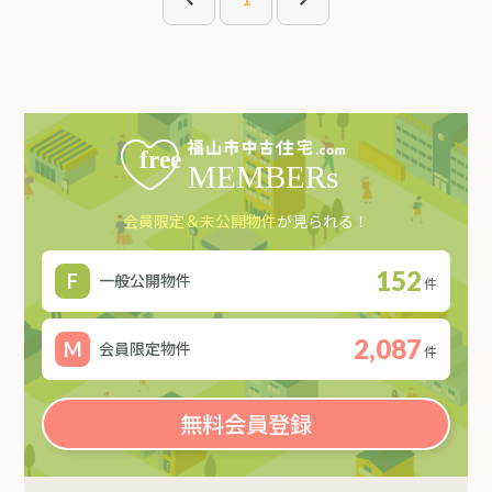
会員限定＆未公開物件
が見られる！
152
一般公開物件
件
2,087
会員限定物件
件
無料会員登録