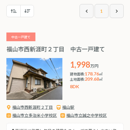
1
中古一戸建て
福山市西新涯町２丁目 中古一戸建て
1,998
万円
178.76
建物面積:
㎡
209.68
土地面積:
㎡
8DK
福山市西新涯町２丁目
福山駅
福山市立多治米小学校区
福山市立誠之中学校区