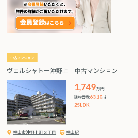
中古マンション
ヴェルシャトー沖野上 中古マンション
1,749
万円
63.10
建物面積:
㎡
2SLDK
福山市沖野上町３丁目
福山駅