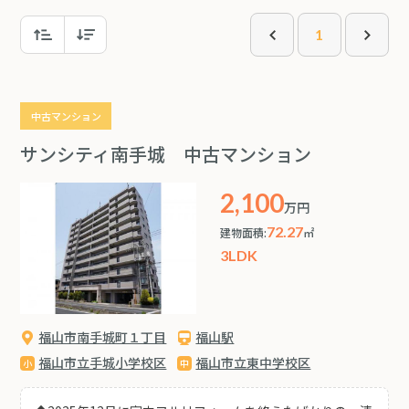
1
中古マンション
サンシティ南手城 中古マンション
2,100
万円
72.27
建物面積:
㎡
3LDK
福山市南手城町１丁目
福山駅
福山市立手城小学校区
福山市立東中学校区