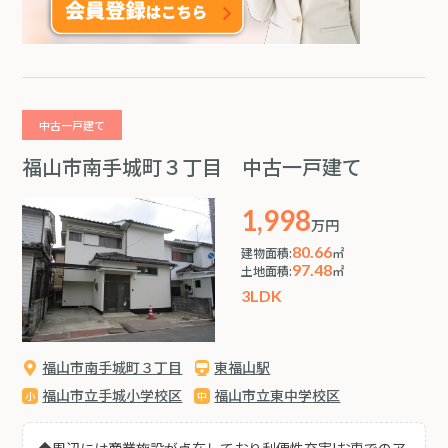
中古一戸建て
福山市南手城町３丁目 中古一戸建て
1,998
万円
80.66
建物面積:
㎡
97.48
土地面積:
㎡
3LDK
福山市南手城町３丁目
東福山駅
福山市立手城小学校区
福山市立東中学校区
◆周辺には商業施設が点在しており利便性充実!お車でのア