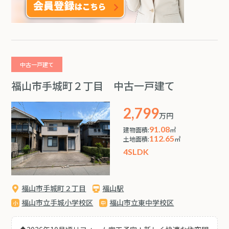
中古一戸建て
福山市手城町２丁目 中古一戸建て
2,799
万円
91.08
建物面積:
㎡
112.65
土地面積:
㎡
4SLDK
福山市手城町２丁目
福山駅
福山市立手城小学校区
福山市立東中学校区