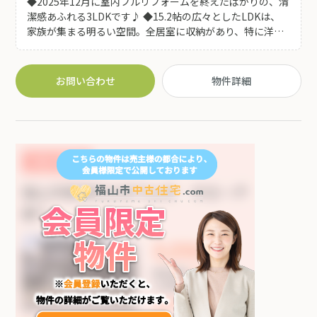
◆2025年12月に室内フルリフォームを終えたばかりの、清
潔感あふれる3LDKです♪ ◆15.2帖の広々としたLDKは、
家族が集まる明るい空間。全居室に収納があり、特に洋室
6.5帖にはウォークインクローゼットを完備しているため、
お部屋をスッキリ保てます。 ◆ゆめタウン福山まで徒歩約
13分、ファミリーマートまで徒歩約4分と買い物も便利な
お問い合わせ
物件詳細
立地です(^^♪