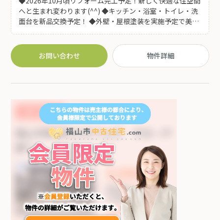
◆2026年10月頃リフォーム完工予定！新しく快適な住空間
へと生まれ変わります(^^) ◆キッチン・浴室・トイレ・洗
面台を新品交換予定！ ◆外壁・屋根塗装を実施予定で美し
い外観となり当面のメンテナンスも安心です♪ ◆クロス・
クッションフロア張替え・フロアタイル施工予定!明るく清
潔感のある室内へ♪ ◆建具交換・網戸張替え・室内クリー
お問い合わせ
物件詳細
ニング・白蟻点検も実施予定！安心してお住まいいただけ
ます♪ ◆約22帖の広々LDKを備えた5LDK！南向きで陽当
たり良好♪独立した和室があり客間や家族のくつろぎスペ
ースなど多目的に活用できます♪ ◆国道2号線近く！お車
でのアクセス良好♪ニトリ福山店・ユニクロ福山明神店を
はじめ、スーパー・飲食店・医療施設・書店など、毎日の
暮らしを支える施設が充実した便利な住環境です♪