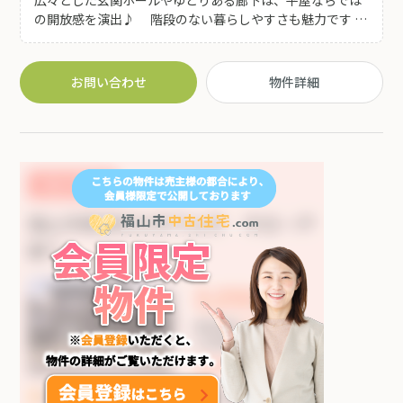
広々とした玄関ホールやゆとりある廊下は、平屋ならでは
の開放感を演出♪ 階段のない暮らしやすさも魅力です ◆
広々としたお庭は四季折々の風景を楽しみながら穏やかな
時間を過ごせます♪ ◆本格的な和室や欄間、縁側など、和
の趣を大切にした落ち着きのある住空間♪ ◆広い敷地を活
お問い合わせ
物件詳細
かして家庭菜園やガーデニング、趣味のスペースなど多彩
な楽しみ方が可能です♪ ◆小学校が目の前にありながら周
辺は静かで ゆったりとした暮らしを実現できます(^^)