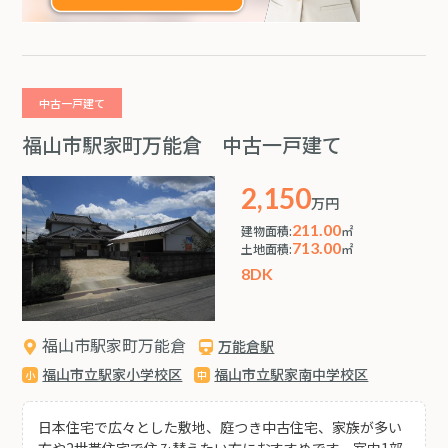
中古一戸建て
福山市駅家町万能倉 中古一戸建て
2,150
万円
211.00
建物面積:
㎡
713.00
土地面積:
㎡
8DK
福山市駅家町万能倉
万能倉駅
福山市立駅家小学校区
福山市立駅家南中学校区
日本住宅で広々とした敷地、庭つき中古住宅、家族が多い
方や2世帯住宅で住み替えたい方におすすめです。室内1部