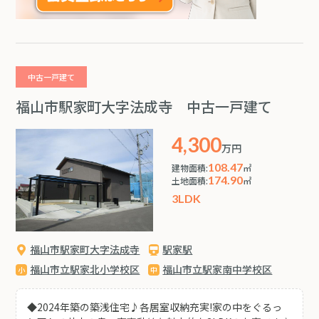
中古一戸建て
福山市駅家町大字法成寺 中古一戸建て
4,300
万円
108.47
建物面積:
㎡
174.90
土地面積:
㎡
3LDK
福山市駅家町大字法成寺
駅家駅
福山市立駅家北小学校区
福山市立駅家南中学校区
◆2024年築の築浅住宅♪各居室収納充実!家の中をぐるっ