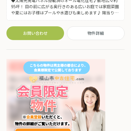
◆太陽光発電パネル搭載済のオール電化住宅♪敷地広々約
95坪！ 目の前に広がる奥行きのある広いお庭では家庭菜園
や夏にはお子様はプールや水遊びも楽しめます♪ 陽当りの
良いリビングでは開放的なお庭の景色を眺めながらゆった
り寛ぎの時間をお過ごしいただけます♪2024年4月クロス
交換済! ◆駐車場にはカーポート付き！！ワイドバルコニー
お問い合わせ
物件詳細
で雨の日のお洗濯干しも快適です♪