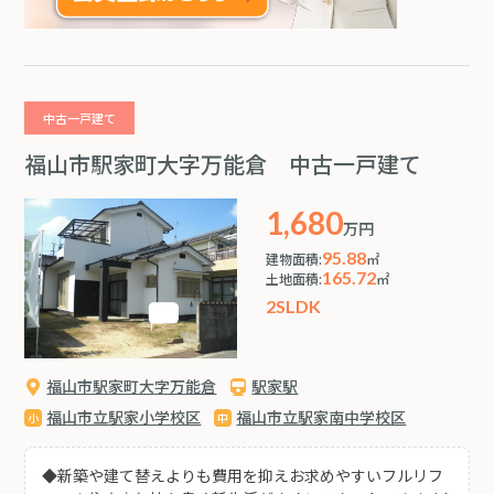
中古一戸建て
福山市駅家町大字万能倉 中古一戸建て
1,680
万円
95.88
建物面積:
㎡
165.72
土地面積:
㎡
2SLDK
福山市駅家町大字万能倉
駅家駅
福山市立駅家小学校区
福山市立駅家南中学校区
◆新築や建て替えよりも費用を抑えお求めやすいフルリフ