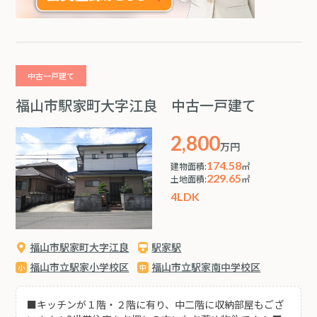
中古一戸建て
福山市駅家町大字江良 中古一戸建て
2,800
万円
174.58
建物面積:
㎡
229.65
土地面積:
㎡
4LDK
福山市駅家町大字江良
駅家駅
福山市立駅家小学校区
福山市立駅家南中学校区
■キッチンが１階・２階に有り、中二階に収納部屋もござ