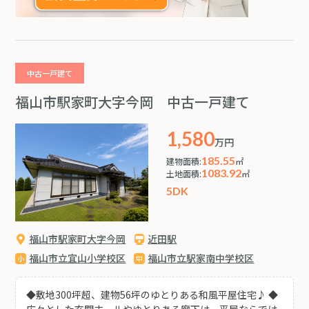
中古一戸建て
福山市駅家町大字今岡 中古一戸建て
1,580
万円
185.55
建物面積:
㎡
1083.92
土地面積:
㎡
5DK
福山市駅家町大字今岡
近田駅
福山市立宜山小学校区
福山市立駅家南中学校区
◆敷地300坪超、建物56坪のゆとりある和風平屋住宅♪ ◆