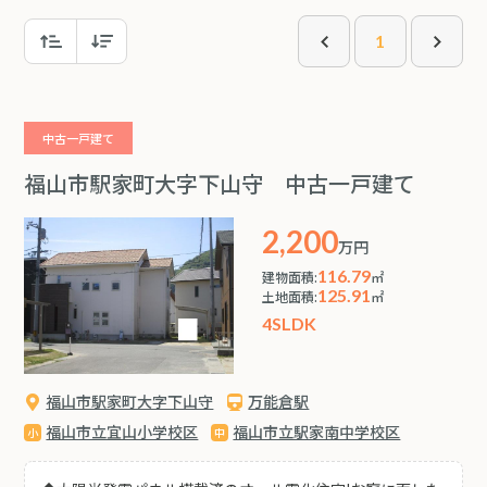
1
中古一戸建て
福山市駅家町大字下山守 中古一戸建て
2,200
万円
116.79
建物面積:
㎡
125.91
土地面積:
㎡
4SLDK
福山市駅家町大字下山守
万能倉駅
福山市立宜山小学校区
福山市立駅家南中学校区