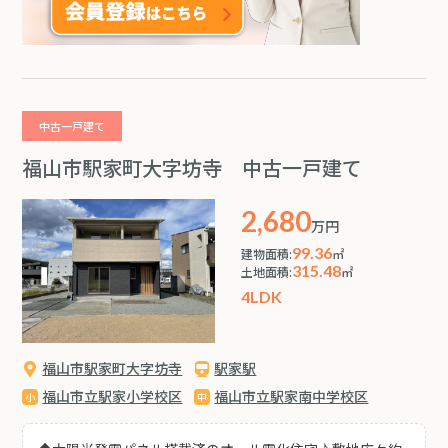
中古一戸建て
福山市駅家町大字坊寺 中古一戸建て
2,680
万円
99.36
建物面積:
㎡
315.48
土地面積:
㎡
4LDK
福山市駅家町大字坊寺
駅家駅
福山市立駅家小学校区
福山市立駅家南中学校区