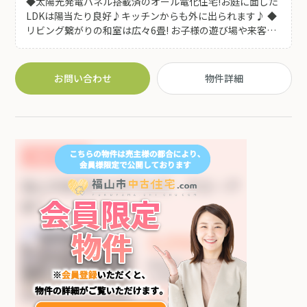
◆太陽光発電パネル搭載済のオール電化住宅!お庭に面した
LDKは陽当たり良好♪キッチンからも外に出られます♪ ◆
リビング繋がりの和室は広々6畳! お子様の遊び場や来客用
のスペース、またワークスペースとしても活用可能! ◆ウォ
ークインクローゼット＋小屋裏収納付で収納豊富!お家の中
がスッキリ片付きます♪ ◆県道395号線にすぐ出れますの
お問い合わせ
物件詳細
で 福山・府中方面へのアクセス良好!エブリイ駅家店やホー
ムセンター・コンビニ等はお車で5分圏内! 生活利便性の良
い立地です♪お車は嬉しい駐車3台可能♪