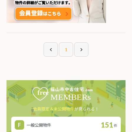
1
会員限定＆未公開物件
が見られる！
151
一般公開物件
件