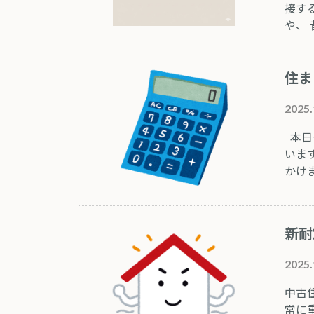
接す
や、
住ま
2025.
本日
いま
かけ
新耐
2025.
中古
常に