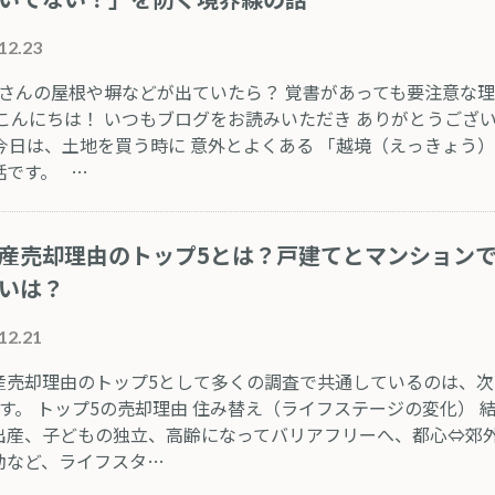
12.23
さんの屋根や塀などが出ていたら？ 覚書があっても要注意な
 こんにちは！ いつもブログをお読みいただき ありがとうござ
 今日は、土地を買う時に 意外とよくある 「越境（えっきょう
話です。 …
産売却理由のトップ5とは？戸建てとマンション
いは？
12.21
産売却理由のトップ5として多くの調査で共通しているのは、次
です。​ トップ5の売却理由 住み替え（ライフステージの変化） 
出産、子どもの独立、高齢になってバリアフリーへ、都心⇔郊
動など、ライフスタ…