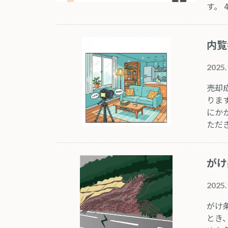
す。​
内覧
2025.
売却
りま
にか
ただ
がけ
2025.
がけ
とき