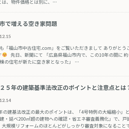
とは、物件価格とは別に、…
市で増える空き家問題
12.15
も「福山市中古住宅.com」をご覧いただきまして ありがとう
す
先日、新聞にて 「広島県福山市内で、この10年の間に 約
00棟の住宅が新たに空き家となった」 …
２５年の建築基準法改正のポイントと注意点とは
12.14
25年の建基法改正の最大のポイントは、「4号特例の大幅縮小」
階建・延べ200㎡超の建物への確認・省エネ審査義務化」で、戸
・大規模リフォームのほとんどがしっかり審査対象になること