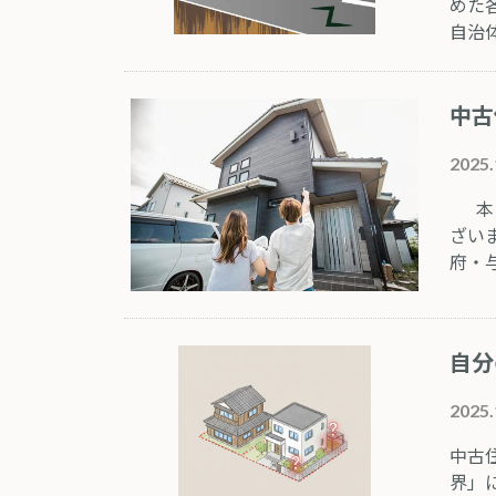
めた
自治
中古
2025.
本日
ざい
府・
自分
2025.
中古
界」