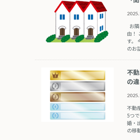
2025.
お隣
由！
す。
のお
不動
の違
2025.
不動
5つ
婚・
の移