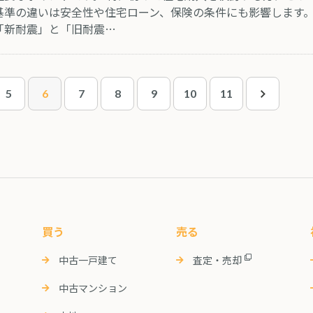
基準の違いは安全性や住宅ローン、保険の条件にも影響します。
「新耐震」と「旧耐震…
5
6
7
8
9
10
11
買う
売る
中古一戸建て
査定・売却
中古マンション