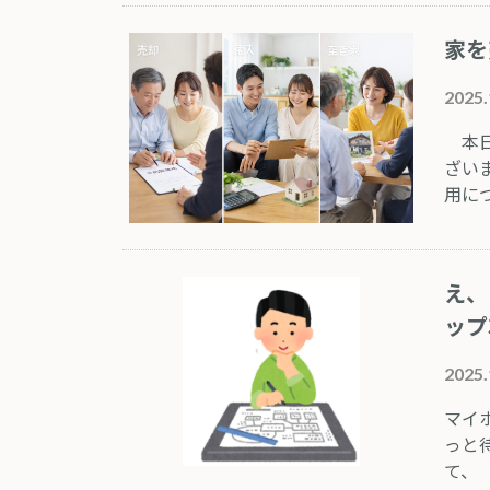
家を
2025.
本日
ざい
用に
え、
ップ
2025.
マイ
っと
て、