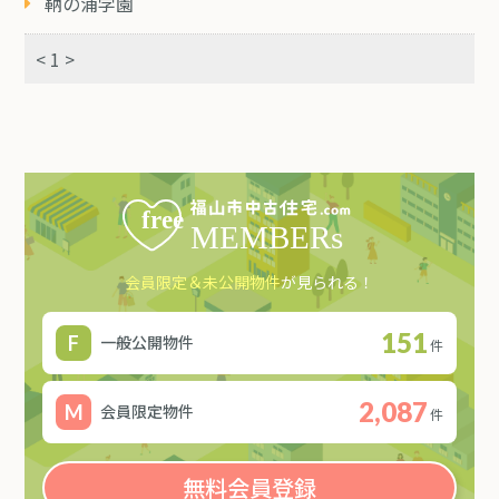
鞆の浦学園
< 1 >
会員限定＆未公開物件
が見られる！
151
一般公開物件
件
2,087
会員限定物件
件
無料会員登録