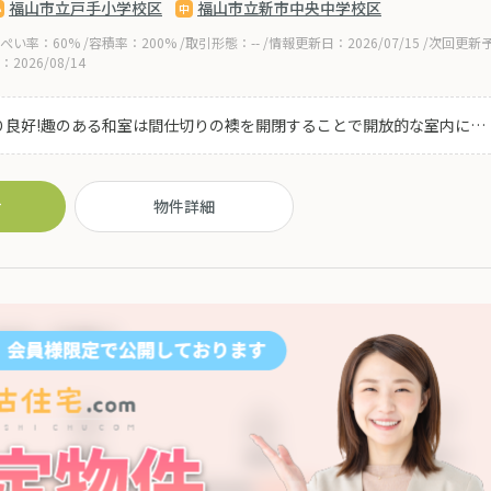
福山市立戸手小学校区
福山市立新市中央中学校区
ぺい率：60% /容積率：200% /取引形態：-- /情報更新日：2026/07/15 /次回更新
：2026/08/14
り良好!趣のある和室は間仕切りの襖を開閉することで開放的な室内にも
呼んで茶室空間として等 多用途に使えるお部屋もございます♪玄関も
車4台可能です! 食育や趣味も楽しめる家庭菜園にも活用できます♪
6号線近く、お車でのアクセスも良好な立地です!
せ
物件詳細