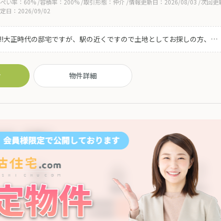
ぺい率：60% /容積率：200% /取引形態：仲介 /情報更新日：2026/08/03 /次回更
定日：2026/09/02
60坪!!大正時代の邸宅ですが、駅の近くですので土地としてお探しの方、リ
♪
せ
物件詳細