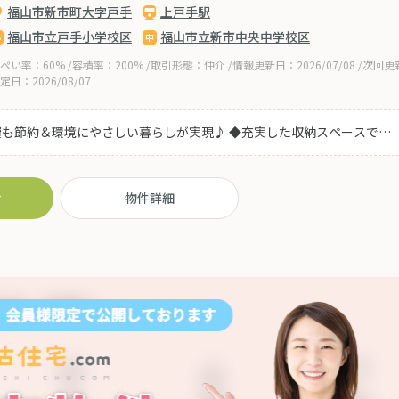
福山市新市町大字戸手
上戸手駅
福山市立戸手小学校区
福山市立新市中央中学校区
ぺい率：60% /容積率：200% /取引形態：仲介 /情報更新日：2026/07/08 /次回更
定日：2026/08/07
も節約＆環境にやさしい暮らしが実現♪ ◆充実した収納スペースでお
施設も充実しており住環境も良好♪家族みんなが快適に過ごせる築浅住
せ
物件詳細