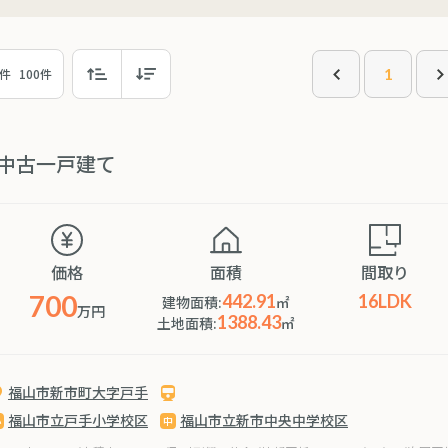
1
0件
100件
中古一戸建て
価格
面積
間取り
700
442.91
16LDK
建物面積:
㎡
万円
1388.43
土地面積:
㎡
福山市新市町大字戸手
福山市立戸手小学校区
福山市立新市中央中学校区