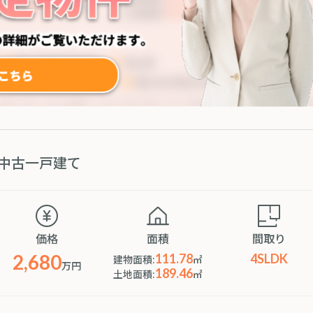
中古一戸建て
価格
面積
間取り
2,680
111.78
4SLDK
建物面積:
㎡
万円
189.46
土地面積:
㎡