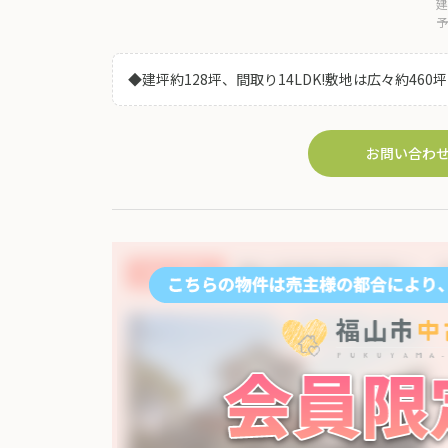
建
予
◆建坪約128坪、間取り14LDK!敷地は広々約4
フォームをされて事業でのご活用もオススメです
お問い合わ