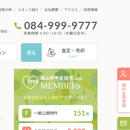
客様の声
スタッフ紹介
会社概要
アクセス
採用情報
084-999-9777
業協会
営業時間 9:00～18:00（水曜日定休）
査定・売却
ョン
売る
無料会員登録
会員限定＆未公開物件
が見られる！
151
一般公開物件
件