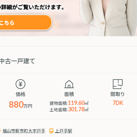
中古一戸建て
価格
面積
間取り
880
119.60
7DK
建物面積:
㎡
万円
301.78
土地面積:
㎡
福山市新市町大字戸手
上戸手駅