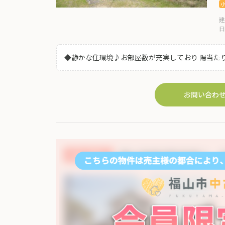
建
日
◆静かな住環境♪お部屋数が充実しており 陽当た
個室にもなる便利な空間♪稽古場やお知り合いを
別なので出入りもしやすいです! ◆敷地広々! 駐
◆「ハローズ戸手店」まで徒歩約11分! 国道48
お問い合わ