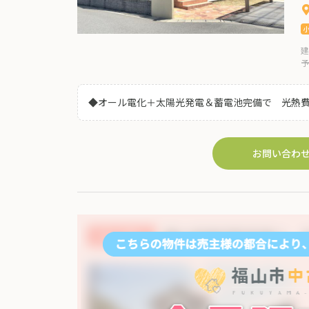
建
予
◆オール電化＋太陽光発電＆蓄電池完備で 光熱費
部屋もスッキリ片付きます！ ◆周辺にはお買い物
宅です♪
お問い合わ