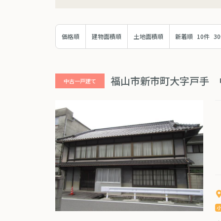
価格順
建物面積順
土地面積順
新着順
10件
3
福山市新市町大字戸手 
中古一戸建て