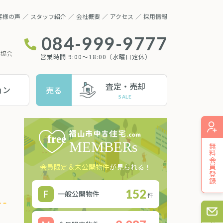
客様の声
スタッフ紹介
会社概要
アクセス
採用情報
084-999-9777
業協会
営業時間 9:00～18:00（水曜日定休）
査定・売却
ョン
売る
無料会員登録
会員限定＆未公開物件
が見られる！
152
一般公開物件
件