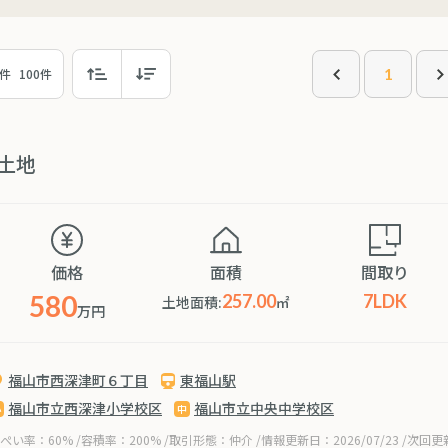
1
0件
100件
土地
価格
面積
間取り
580
257.00
7LDK
土地面積:
㎡
万円
福山市西深津町６丁目
東福山駅
福山市立西深津小学校区
福山市立中央中学校区
ぺい率：60% /容積率：200% /取引形態：仲介 /情報更新日：2026/07/23 /次回更