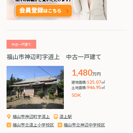
中古一戸建て
福山市神辺町字道上 中古一戸建て
1,480
万円
125.07
建物面積:
㎡
946.95
土地面積:
㎡
5DK
福山市神辺町字道上
道上駅
福山市立道上小学校区
福山市立神辺中学校区