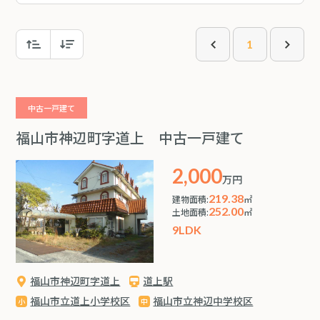
1
中古一戸建て
福山市神辺町字道上 中古一戸建て
2,000
万円
219.38
建物面積:
㎡
252.00
土地面積:
㎡
9LDK
福山市神辺町字道上
道上駅
福山市立道上小学校区
福山市立神辺中学校区