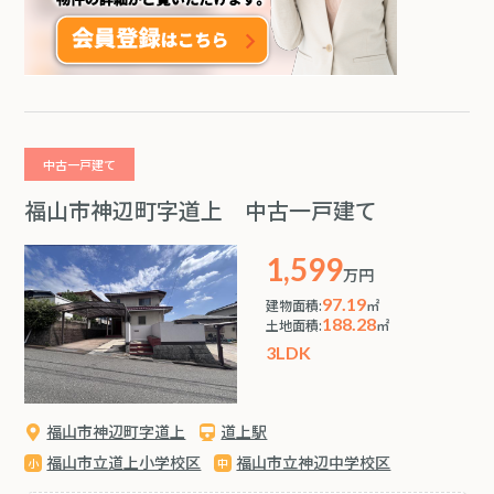
中古一戸建て
福山市神辺町字道上 中古一戸建て
1,599
万円
97.19
建物面積:
㎡
188.28
土地面積:
㎡
3LDK
福山市神辺町字道上
道上駅
福山市立道上小学校区
福山市立神辺中学校区