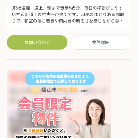
JR福塩線「道上」駅まで徒歩約5分、毎日の移動がしやす
い神辺町道上の中古一戸建てです。 5DKのゆとりある間取
りで、和室の落ち着きや南向きの明るさを感じながら暮ら
せます。 スーパーやドラッグストア、郵便局も徒歩圏にあ
り、日々の買い物や用事もスムーズ。 水回りリフォーム履
歴があり、オール電化やカーポート付き駐車場など、暮ら
お問い合わせ
物件詳細
しやすさを支える設備も整っています。