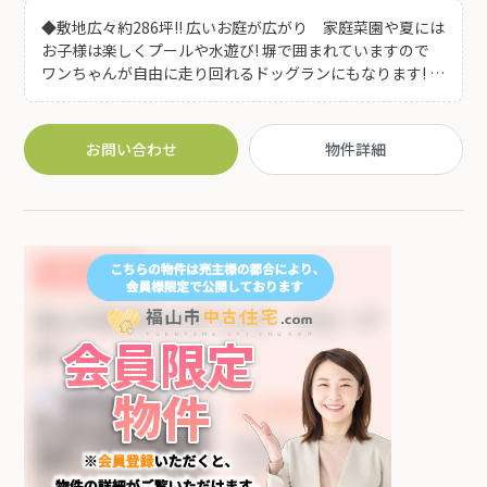
◆敷地広々約286坪!! 広いお庭が広がり 家庭菜園や夏には
お子様は楽しくプールや水遊び! 塀で囲まれていますので
ワンちゃんが自由に走り回れるドッグランにもなります! ◆
陽当りの良い広縁やお部屋で開放的なお庭の景色を眺めな
がら ゆったり寛ぎの時間をお過ごしいただけます♪ 神
辺町内を一望できる【眺望】もオススメポイントです!! ◆
お問い合わせ
物件詳細
駐車拡張スペースございます♪