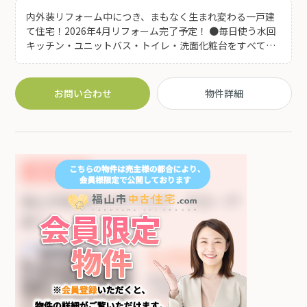
内外装リフォーム中につき、まもなく生まれ変わる一戸建
て住宅！2026年4月リフォーム完了予定！ ●毎日使う水回
キッチン・ユニットバス・トイレ・洗面化粧台をすべて新
品交換♪これから先も安心して、気持ちよく暮らせる住ま
いです。 ●LDKは約18帖のゆとりある空間。ご家族が自然
と集まる、明るく開放的な住まいです(^^♪ ●カーポート
お問い合わせ
物件詳細
付の2台駐車可能！雨の日でも濡れる心配が少なく安心で
す♪