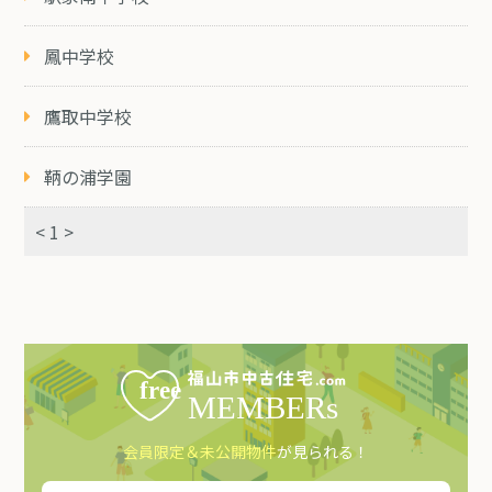
鳳中学校
鷹取中学校
鞆の浦学園
< 1 >
会員限定＆未公開物件
が見られる！