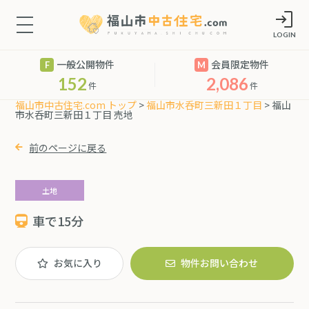
LOGIN
一般公開物件
会員限定物件
152
2,086
件
件
福山市中古住宅.com トップ
>
福山市水呑町三新田１丁目
> 福山
市水呑町三新田１丁目 売地
前のページに戻る
土地
車で15分
お気に入り
物件お問い合わせ