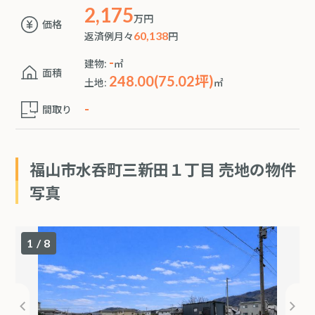
2,175
万円
価格
返済例月々
60,138
円
-
建物:
㎡
面積
248.00(75.02坪)
土地:
㎡
-
間取り
福山市水呑町三新田１丁目 売地の物件
写真
1
/
8