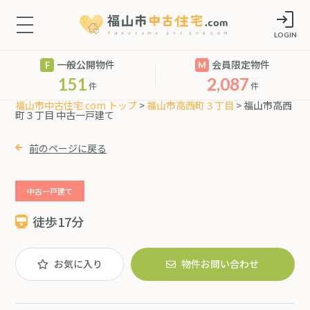
LOGIN
一般公開物件
会員限定物件
151
2,087
件
件
福山市中古住宅.com トップ
>
福山市高西町３丁目
> 福山市高西
町３丁目 中古一戸建て
前のページに戻る
中古一戸建て
徒歩17分
お気に入り
物件お問い合わせ