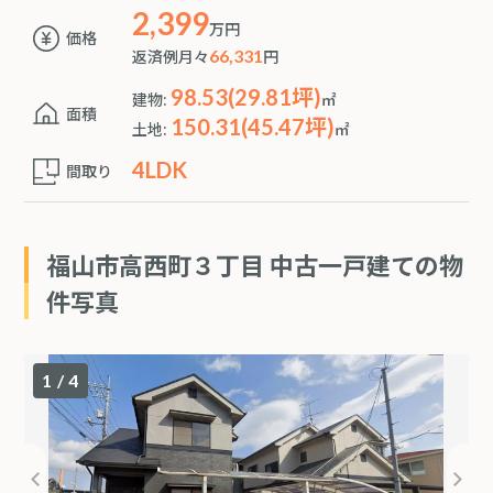
2,399
万円
価格
返済例月々
66,331
円
98.53(29.81坪)
建物:
㎡
面積
150.31(45.47坪)
土地:
㎡
4LDK
間取り
福山市高西町３丁目 中古一戸建ての物
件写真
1
/
4