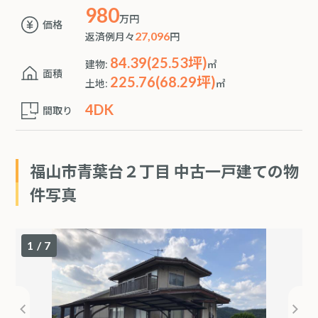
980
万円
価格
返済例月々
27,096
円
84.39(25.53坪)
建物:
㎡
面積
225.76(68.29坪)
土地:
㎡
4DK
間取り
福山市青葉台２丁目 中古一戸建ての物
件写真
1
/
7