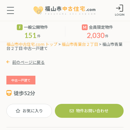
LOGIN
一般公開物件
会員限定物件
151
2,030
件
件
福山市中古住宅.com トップ
>
福山市青葉台２丁目
> 福山市青葉
台２丁目 中古一戸建て
前のページに戻る
中古一戸建て
徒歩52分
お気に入り
物件お問い合わせ