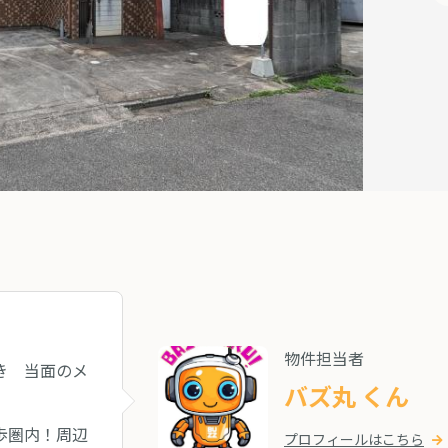
物件担当者
き 当面のメ
バズ丸 くん
歩圏内！周辺
プロフィールはこちら