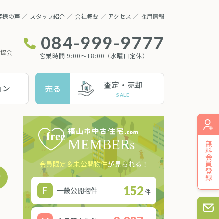
客様の声
スタッフ紹介
会社概要
アクセス
採用情報
084-999-9777
業協会
営業時間 9:00～18:00（水曜日定休）
査定・売却
ョン
売る
無料会員登録
会員限定＆未公開物件
が見られる！
せ
152
一般公開物件
件