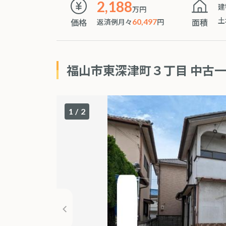
2,188
建
万円
土
価格
面積
返済例月々
60,497
円
福山市東深津町３丁目 中古
1
/
2