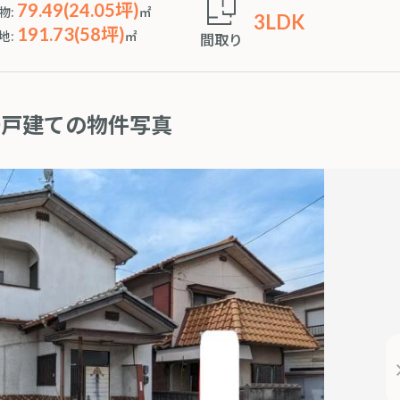
79.49(24.05坪)
物:
㎡
3LDK
191.73(58坪)
地:
㎡
間取り
一戸建ての物件写真