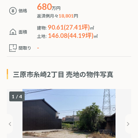
680
万円
価格
返済例月々
18,801
円
90.61(27.41坪)
建物:
㎡
面積
146.08(44.19坪)
土地:
㎡
-
間取り
三原市糸崎2丁目 売地の物件写真
1
/
4