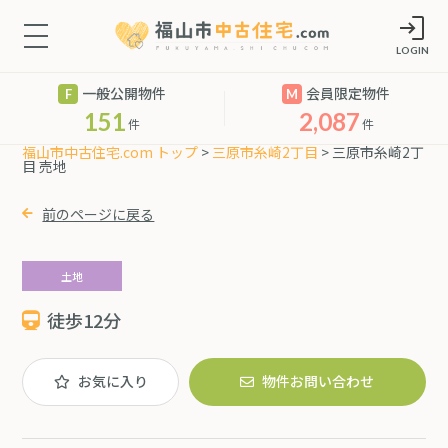
LOGIN
一般公開物件
会員限定物件
151
2,087
件
件
福山市中古住宅.com トップ
>
三原市糸崎2丁目
> 三原市糸崎2丁
目 売地
前のページに戻る
土地
徒歩12分
お気に入り
物件お問い合わせ